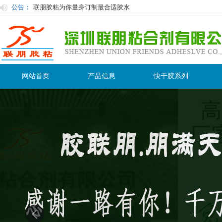
公告：
联朋胶粘为你量身订制最合适胶水
快干胶及其应用与选择
快干胶有时白化原因及防止措施：
使用胶粘剂在粘接过程中的注意事项
用过后的胶水怎么保存才不会在保质期内变干变质？
网站首页
产品信息
快干胶系列
粘塑料用什么胶水粘接性最好