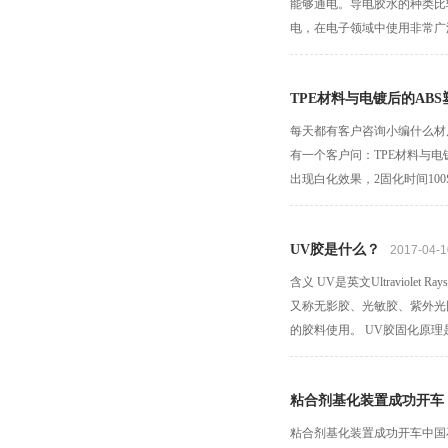
能够通电。导电胶水的种类比
电，在电子领域中使用非常广
TPE材料与电镀后的AB
每天都有客户咨询小编什么材
有一个客户问：TPE材料与电
出现白化效果，2固化时间100
UV胶是什么？
2017-04-1
含义 UV是英文Ultravio
又称无影胶、光敏胶、紫外光
的胶料使用。 UV胶固化原理是
粘合剂基化装置成功开车
粘合剂基化装置成功开车中国