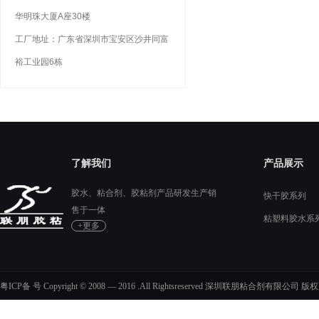
华明珠大厦A座30楼
工厂地址：广东省深圳市宝安区沙井同富
裕工业园6栋
了解我们
产品展示
胶水、粘合剂、胶粘剂产品研发生产销
快干胶系列
售于一体
粘塑料胶水系
+更多
硅胶胶水系列
粤ICP备 号 Copyright © 2008 — 2016 .All Rightsreserved 深圳联朋粘合剂有限公司 版