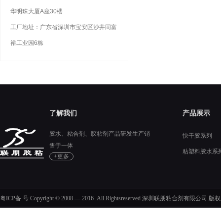
华明珠大厦A座30楼
工厂地址：广东省深圳市宝安区沙井同富
裕工业园6栋
了解我们
产品展示
胶水、粘合剂、胶粘剂产品研发生产销
快干胶系列
售于一体
粘塑料胶水系
+更多
硅胶胶水系列
粤ICP备 号 Copyright © 2008 — 2016 .All Rightsreserved 深圳联朋粘合剂有限公司 版